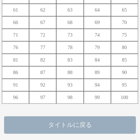
61
62
63
64
65
66
67
68
69
70
71
72
73
74
75
76
77
78
79
80
81
82
83
84
85
86
87
88
89
90
91
92
93
94
95
96
97
98
99
100
タイトルに戻る