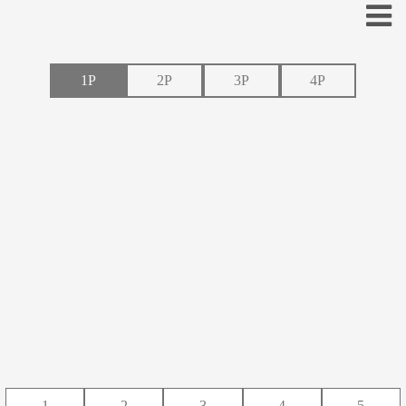
1P
2P
3P
4P
あ
い
う
え
お
か
き
く
け
こ
さ
し
す
せ
そ
た
ち
つ
て
と
な
に
ぬ
ね
の
は
ひ
ふ
へ
ほ
ま
み
む
め
も
1
2
3
4
5