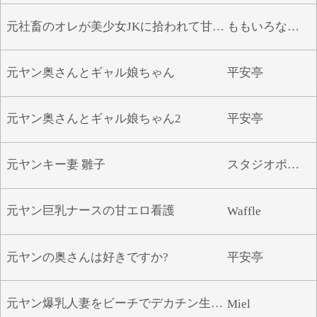
元社畜のオレが美少女JKに拾われて甘々癒されエロ同棲生活
ももいろなでしこ
元ヤン奥さんとギャル娘ちゃん
平安亭
元ヤン奥さんとギャル娘ちゃん2
平安亭
元ヤンキー妻 雛子
スタジオポーク
元ヤン巨乳ナースの甘エロ看護
Waffle
元ヤンの奥さんは好きですか?
平安亭
元ヤン爆乳人妻をビーチでデカチン生ハメ
Miel