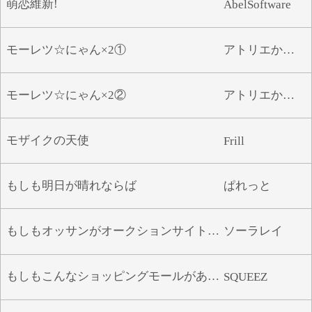
萌恋維新!
AbelSoftware
や
ゆ
よ
ら
り
る
れ
ろ
モーレツ☆にゃん×2①
アトリエかぐや
わ
モーレツ☆にゃん×2②
アトリエかぐや
モザイクの天使
Frill
もしも明日が晴れならば
ぱれっと
もしもオッサンがオークションサイトで知り合った巨乳ギャルを落札したら
ソーラレイ
もしもこんなショッピングモールがあったら!?
SQUEEZ