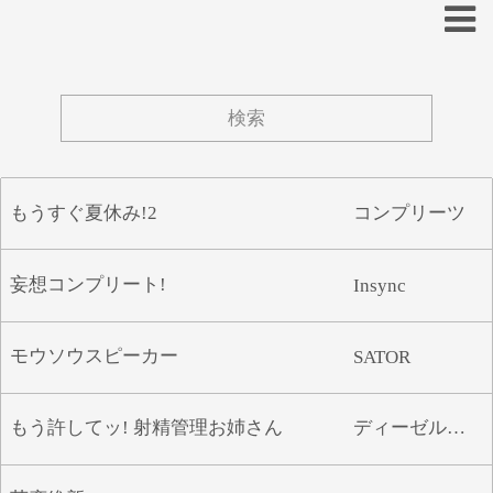
あ
い
う
え
お
もうすぐ夏休み!2
コンプリーツ
か
き
く
け
こ
さ
し
す
せ
そ
妄想コンプリート!
Insync
た
ち
つ
て
と
モウソウスピーカー
SATOR
な
に
ぬ
ね
の
は
ひ
ふ
へ
ほ
もう許してッ! 射精管理お姉さん
ディーゼルマインMf
ま
み
む
め
も