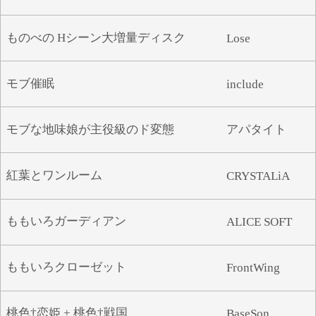
ものべの Hシーン大増量ディスク
Lose
モブ催眠
include
モブな地味娘が主役級のド変態
アパタイト
紅葉とワンルーム
CRYSTALiA
ももいろガーディアン
ALICE SOFT
ももいろクローゼット
FrontWing
桃色†恋姫 + 桃色†戦国
BaseSon