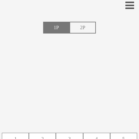
1P
2P
あ
い
う
え
お
か
き
く
け
こ
さ
し
す
せ
そ
た
ち
つ
て
と
な
に
ぬ
ね
の
は
ひ
ふ
へ
ほ
ま
み
む
め
も
1
2
3
4
5