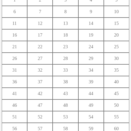
や
ゆ
よ
6
7
8
9
10
ら
り
る
れ
ろ
11
12
13
14
15
わ
16
17
18
19
20
21
22
23
24
25
26
27
28
29
30
31
32
33
34
35
36
37
38
39
40
41
42
43
44
45
46
47
48
49
50
51
52
53
54
55
56
57
58
59
60