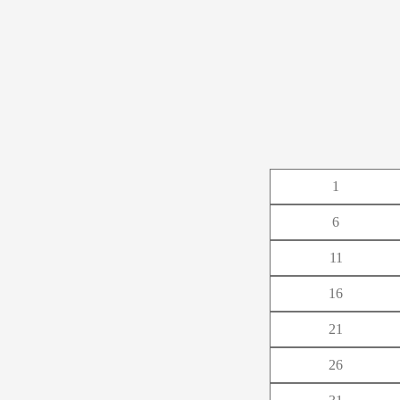
あ
1
か
6
さ
11
た
16
な
21
は
26
ま