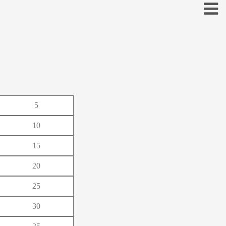
お
5
こ
10
そ
15
と
20
の
25
ほ
30
も