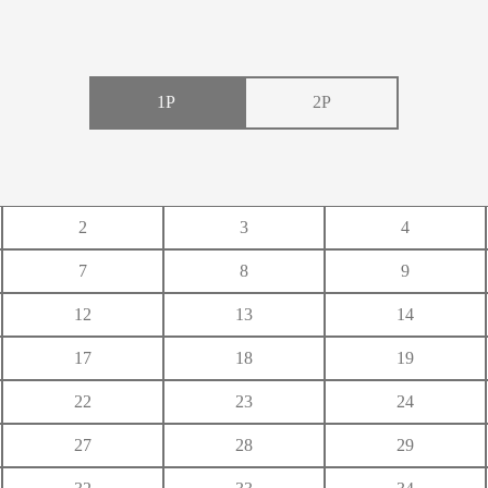
1P
2P
い
う
え
2
3
4
き
く
け
7
8
9
し
す
せ
12
13
14
ち
つ
て
17
18
19
に
ぬ
ね
22
23
24
ひ
ふ
へ
27
28
29
み
む
め