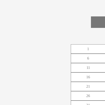
あ
1
か
6
さ
11
た
16
な
21
は
26
ま