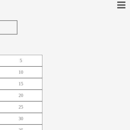
お
5
こ
10
そ
15
と
20
の
25
ほ
30
も