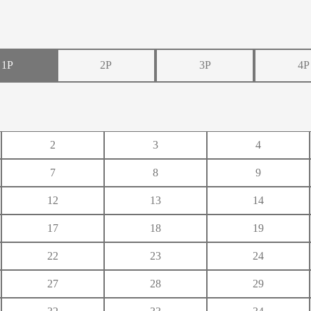
1P
2P
3P
4P
い
う
え
2
3
4
き
く
け
7
8
9
し
す
せ
12
13
14
ち
つ
て
17
18
19
に
ぬ
ね
22
23
24
ひ
ふ
へ
27
28
29
み
む
め