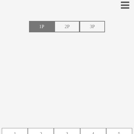
1P
2P
3P
あ
い
う
え
お
か
き
く
け
こ
さ
し
す
せ
そ
た
ち
つ
て
と
な
に
ぬ
ね
の
は
ひ
ふ
へ
ほ
ま
み
む
め
も
1
2
3
4
5