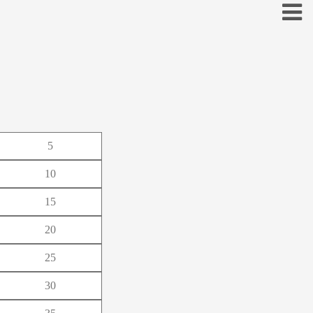
お
5
こ
10
そ
15
と
20
の
25
ほ
30
も