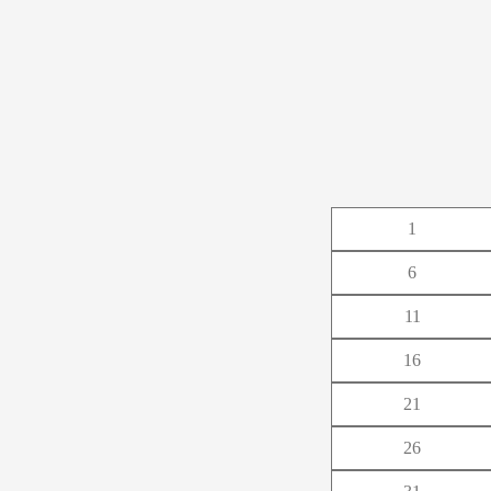
あ
1
か
6
さ
11
た
16
な
21
は
26
ま