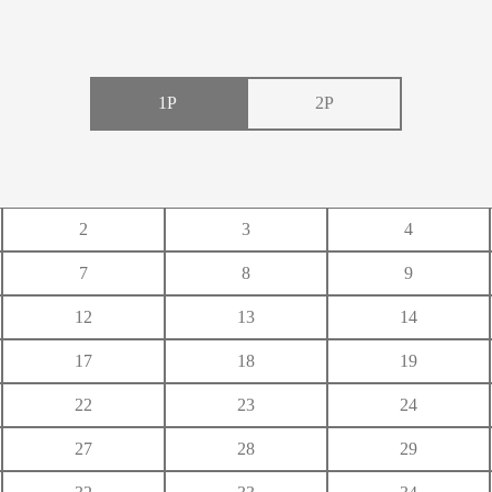
1P
2P
い
う
え
2
3
4
き
く
け
7
8
9
し
す
せ
12
13
14
ち
つ
て
17
18
19
に
ぬ
ね
22
23
24
ひ
ふ
へ
27
28
29
み
む
め