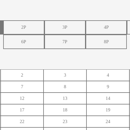
2P
3P
4P
6P
7P
8P
い
う
え
き
く
け
し
す
せ
2
3
4
ち
つ
て
7
8
9
に
ぬ
ね
12
13
14
ひ
ふ
へ
17
18
19
22
23
24
み
む
め