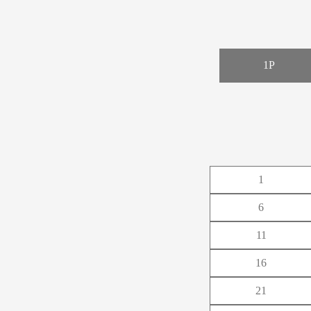
1P
あ
か
さ
1
た
6
な
11
は
16
21
ま