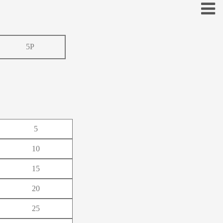
5P
お
こ
そ
5
と
10
の
15
ほ
20
25
も