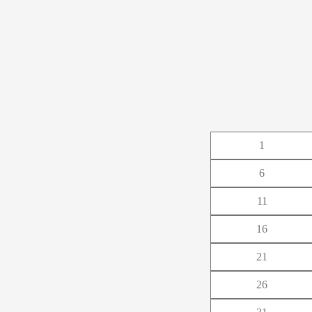
あ
1
か
6
さ
11
た
16
な
21
は
26
ま