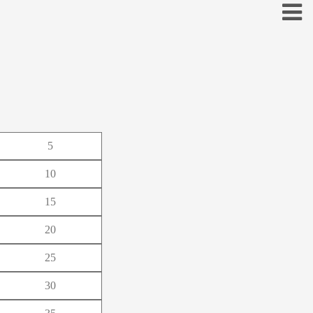
お
5
こ
10
そ
15
と
20
の
25
ほ
30
も