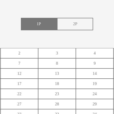
1P
2P
い
う
え
2
3
4
き
く
け
7
8
9
し
す
せ
12
13
14
ち
つ
て
17
18
19
に
ぬ
ね
22
23
24
ひ
ふ
へ
27
28
29
み
む
め