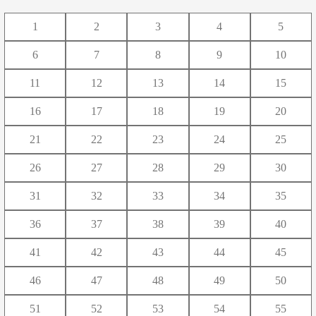
や
ゆ
よ
1
2
3
4
5
ら
り
る
れ
ろ
6
7
8
9
10
わ
11
12
13
14
15
16
17
18
19
20
21
22
23
24
25
26
27
28
29
30
31
32
33
34
35
36
37
38
39
40
41
42
43
44
45
46
47
48
49
50
51
52
53
54
55