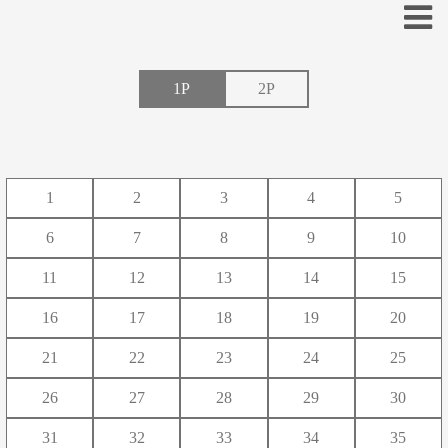
1P
2P
あ
い
う
え
お
1
2
3
4
5
か
き
く
け
こ
6
7
8
9
10
さ
し
す
せ
そ
11
12
13
14
15
た
ち
つ
て
と
16
17
18
19
20
な
に
ぬ
ね
の
21
22
23
24
25
は
ひ
ふ
へ
ほ
26
27
28
29
30
ま
み
む
め
も
31
32
33
34
35