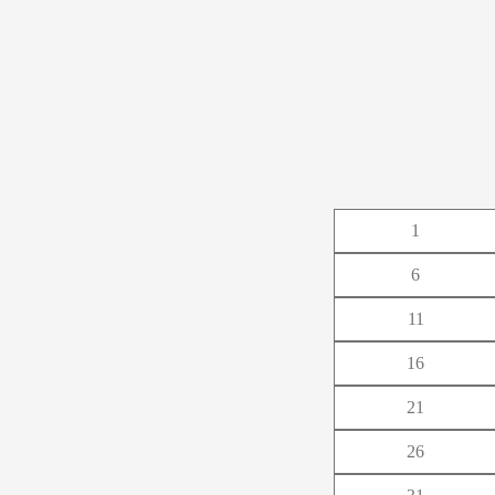
あ
1
か
6
さ
11
た
16
な
21
は
26
ま