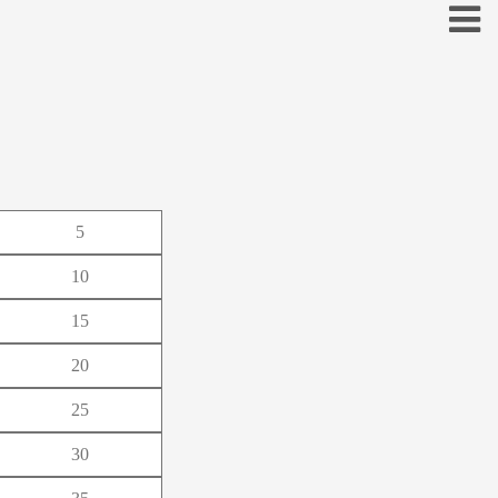
お
5
こ
10
そ
15
と
20
の
25
ほ
30
も