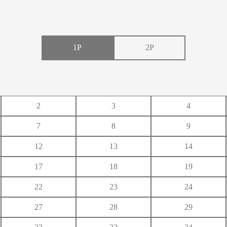
1P
2P
い
う
え
2
3
4
き
く
け
7
8
9
し
す
せ
12
13
14
ち
つ
て
17
18
19
に
ぬ
ね
22
23
24
ひ
ふ
へ
27
28
29
み
む
め