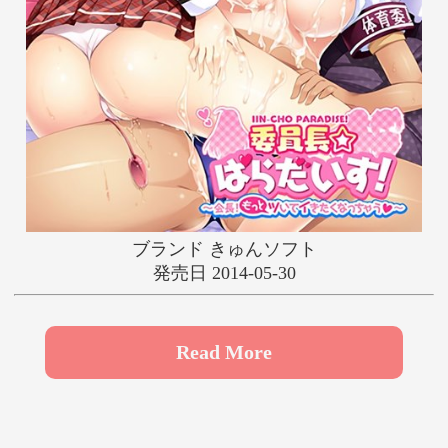
や
ゆ
よ
ら
り
る
れ
ろ
わ
ブランド きゅんソフト
発売日 2014-05-30
Read More