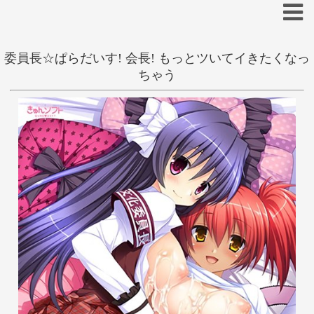
委員長☆ぱらだいす! 会長! もっとツいてイきたくなっ
抜きゲー
和姦
ちゃう
学生
たぢまよしかづ
あ
い
う
え
お
か
き
く
け
こ
さ
し
す
せ
そ
た
ち
つ
て
と
な
に
ぬ
ね
の
は
ひ
ふ
へ
ほ
ま
み
む
め
も