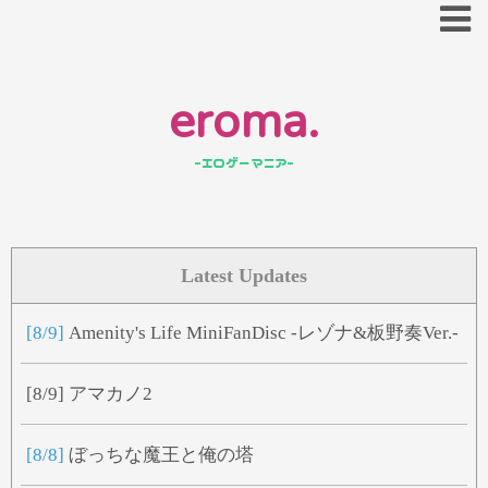
eroma.
-エロゲーマニア-
あ
い
う
え
お
か
き
く
け
こ
さ
し
す
せ
そ
Latest Updates
た
ち
つ
て
と
[8/9]
Amenity's Life MiniFanDisc -レゾナ&板野奏Ver.-
な
に
ぬ
ね
の
[8/9]
アマカノ2
は
ひ
ふ
へ
ほ
[8/8]
ぼっちな魔王と俺の塔
ま
み
む
め
も