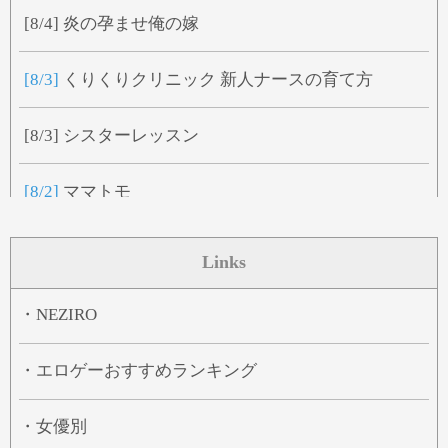
[8/4]
炎の孕ませ俺の嫁
[8/3]
くりくりクリニック 新人ナースの育て方
[8/3]
シスターレッスン
[8/2]
ママトモ
[8/2]
うちの主は妖怪の常識を知らない
Links
[8/1]
ネモフィリア
・NEZIRO
[8/1]
WIZARD LINKS
・エロゲーおすすめランキング
[7/31]
麻雀BATTLE HEROINES
・女優別