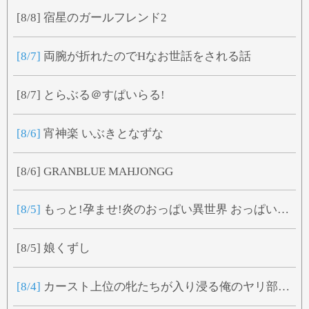
や
ゆ
よ
[8/8]
宿星のガールフレンド2
ら
り
る
れ
ろ
[8/7]
両腕が折れたのでHなお世話をされる話
わ
[8/7]
とらぶる＠すぱいらる!
[8/6]
宵神楽 いぶきとなずな
[8/6]
GRANBLUE MAHJONGG
[8/5]
もっと!孕ませ!炎のおっぱい異世界 おっぱいスパイ学園!
[8/5]
娘くずし
[8/4]
カースト上位の牝たちが入り浸る俺のヤリ部屋ハーレム