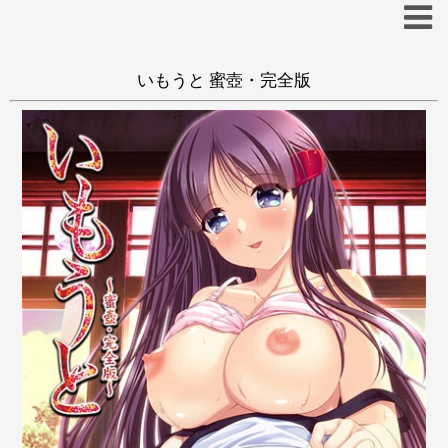
いもうと 蜜壺・完全版
抜きゲー
和姦
姉/妹
夏
あ
い
う
え
お
か
き
く
け
こ
田舎
さ
し
す
せ
そ
た
ち
つ
て
と
な
に
ぬ
ね
の
は
ひ
ふ
へ
ほ
ま
み
む
め
も