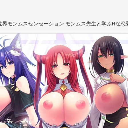
世界モンムスセンセーション モンムス先生と学ぶHな恋
抜きゲー
和姦
異種姦
けもの耳
い
う
え
き
く
け
ファンタジー
イツキト
し
す
せ
ち
つ
て
に
ぬ
ね
ひ
ふ
へ
み
む
め