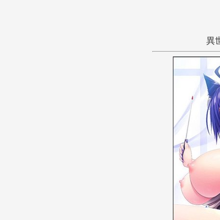
異
あ
か
さ
た
な
は
ま