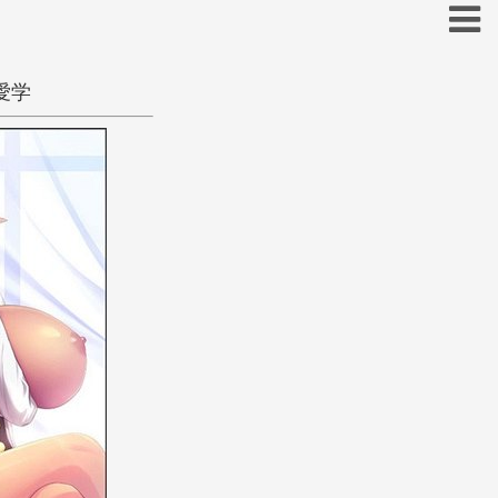
愛学
お
こ
そ
と
の
ほ
も