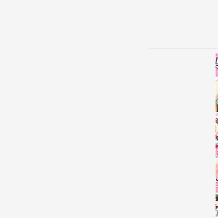
あ
か
さ
た
な
は
ま