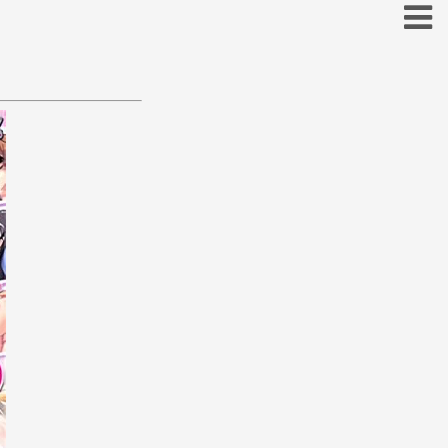
お
こ
そ
と
の
ほ
も