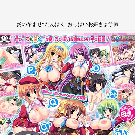
炎の孕ませ“わんぱく”おっぱいお嬢さま学園
抜きゲー
和姦
学生
ハーレム
い
う
え
き
く
け
あらいぐま
し
す
せ
ち
つ
て
に
ぬ
ね
ひ
ふ
へ
み
む
め