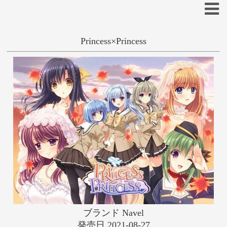
Princess×Princess
一般
和姦
学生
ハーレム
あ
い
う
え
お
か
き
く
け
こ
西又葵
鈴平ひろ
さ
し
す
せ
そ
た
ち
つ
て
と
な
に
ぬ
ね
の
は
ひ
ふ
へ
ほ
ブランド Navel
ま
み
む
め
も
発売日 2021-08-27