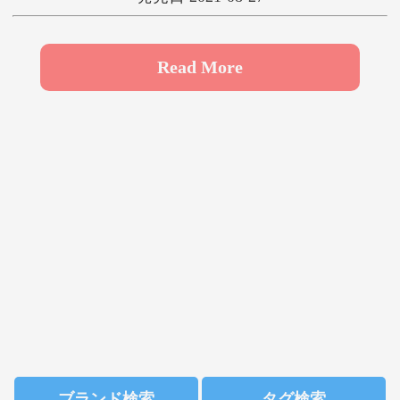
や
ゆ
よ
ら
り
る
れ
ろ
Read More
わ
ブランド検索
タグ検索