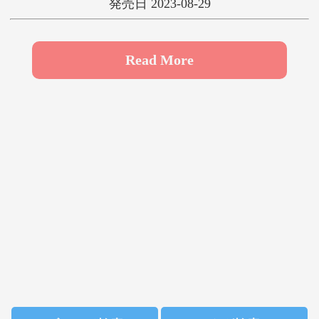
発売日 2023-08-29
や
ゆ
よ
ら
り
る
れ
ろ
Read More
わ