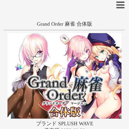
Grand Order 麻雀 合体版
抜きゲー
和姦
女戦士
よう太
あ
い
う
え
お
か
き
く
け
こ
羽鳥ぴよこ
さんぢぇるまん猿
さ
し
す
せ
そ
綾風柳晶
そらモチ
た
ち
つ
て
と
な
に
ぬ
ね
の
庄名泉石
は
ひ
ふ
へ
ほ
ま
み
む
め
も
ブランド SPLUSH WAVE