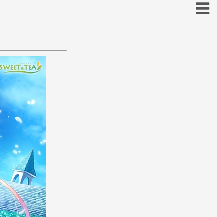
お
こ
そ
と
の
ほ
も