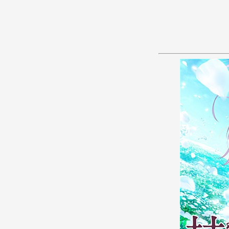
あ
か
さ
た
な
は
ま