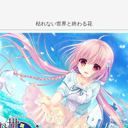
枯れない世界と終わる花
一般
和姦
学生
あめとゆき
い
う
え
き
く
け
蟹屋しく
し
す
せ
ち
つ
て
に
ぬ
ね
ひ
ふ
へ
み
む
め