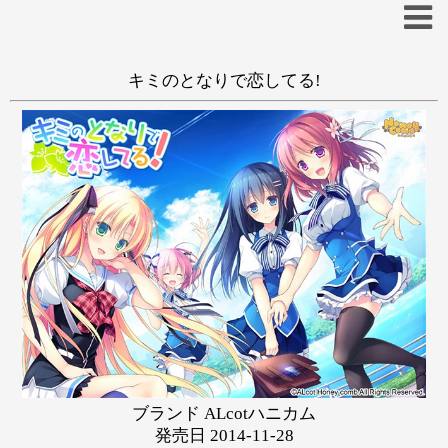
キミのとなりで恋してる!
一般
和姦
学生
もとみやみつき
あ
い
う
え
お
か
き
く
け
こ
さ
し
す
せ
そ
た
ち
つ
て
と
な
に
ぬ
ね
の
は
ひ
ふ
へ
ほ
ブランド ALcotハニカム
ま
み
む
め
も
発売日 2014-11-28