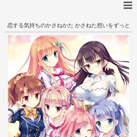
恋する気持ちのかさねかた かさねた想いをずっと
一般
和姦
学生
きみしま青
あ
い
う
え
お
か
き
く
け
こ
さ
し
す
せ
そ
た
ち
つ
て
と
な
に
ぬ
ね
の
は
ひ
ふ
へ
ほ
ま
み
む
め
も