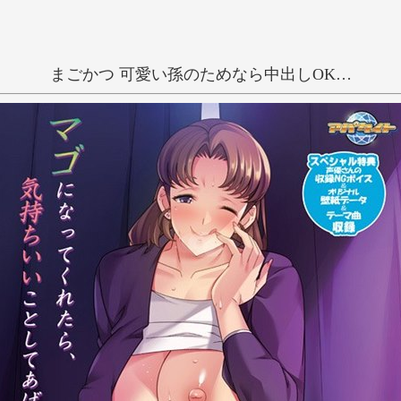
まごかつ 可愛い孫のためなら中出しOK…
抜きゲー
和姦
大人
栗の花
い
う
え
き
く
け
し
す
せ
ち
つ
て
に
ぬ
ね
ひ
ふ
へ
み
む
め