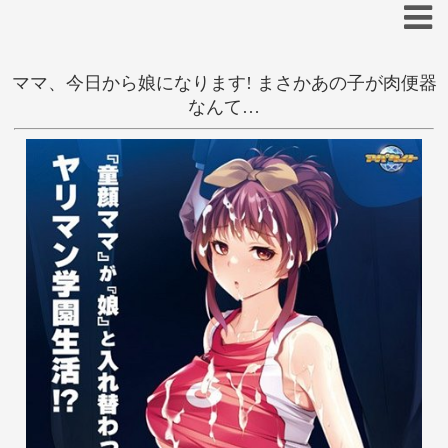
ママ、今日から娘になります! まさかあの子が肉便器
抜きゲー
凌辱
なんて…
大人
紅葉-K
あ
い
う
え
お
か
き
く
け
こ
さ
し
す
せ
そ
た
ち
つ
て
と
な
に
ぬ
ね
の
は
ひ
ふ
へ
ほ
ま
み
む
め
も