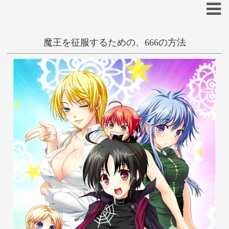
魔王を征服するための、666の方法
一般
和姦
性転換
ファンタジー
あ
い
う
え
お
か
き
く
け
こ
さ
し
す
せ
そ
た
ち
つ
て
と
な
に
ぬ
ね
の
は
ひ
ふ
へ
ほ
ま
み
む
め
も