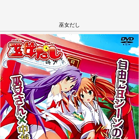
巫女だし
抜きゲー
和姦
学生
ハーレム
い
う
え
き
く
け
克
し
す
せ
ち
つ
て
に
ぬ
ね
ひ
ふ
へ
み
む
め