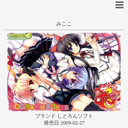
みここ
抜きゲー
和姦
学生
雛祭桃子
あ
い
う
え
お
か
き
く
け
こ
さ
し
す
せ
そ
た
ち
つ
て
と
な
に
ぬ
ね
の
は
ひ
ふ
へ
ほ
ブランド しとろんソフト
ま
み
む
め
も
発売日 2009-02-27