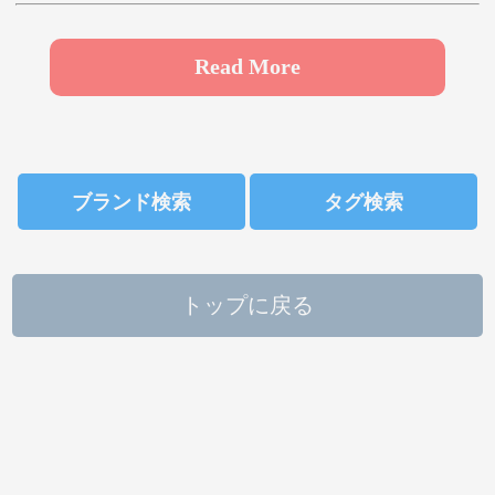
や
ゆ
よ
ら
り
る
れ
ろ
Read More
わ
ブランド検索
タグ検索
トップに戻る