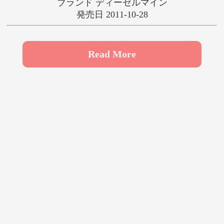
ブランド ディーゼルマイン
や
ゆ
よ
発売日 2011-10-28
ら
り
る
れ
ろ
わ
Read More