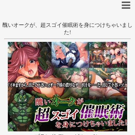
醜いオークが、超スゴイ催眠術を身につけちゃいまし
た!
あ
い
う
え
お
か
き
く
け
こ
さ
し
す
せ
そ
た
ち
つ
て
と
な
に
ぬ
ね
の
は
ひ
ふ
へ
ほ
ま
み
む
め
も