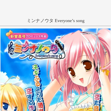
ミンナノウタ Everyone’s song
一般
和姦
榊MAKI
い
う
え
き
く
け
し
す
せ
ち
つ
て
に
ぬ
ね
ひ
ふ
へ
み
む
め