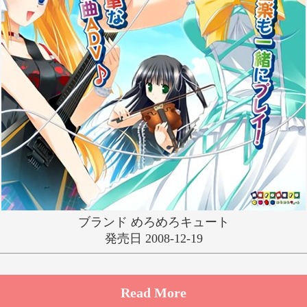
ゆ
り
る
れ
わ
ブランド めろめろキュート
発売日 2008-12-19
Read More