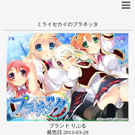
ミライセカイのプラネッタ
一般
和姦
学生
天鬼とうり
あ
い
う
え
お
か
き
く
け
こ
さ
し
す
せ
そ
た
ち
つ
て
と
な
に
ぬ
ね
の
は
ひ
ふ
へ
ほ
ブランド りぷる
ま
み
む
め
も
発売日 2013-03-29