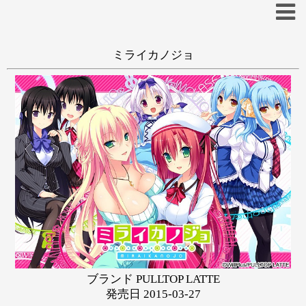
ミライカノジョ
抜きゲー
和姦
学生
ハーレム
あ
い
う
え
お
か
き
く
け
こ
あにぃ
悠樹真琴
さ
し
す
せ
そ
た
ち
つ
て
と
な
に
ぬ
ね
の
は
ひ
ふ
へ
ほ
ブランド PULLTOP LATTE
ま
み
む
め
も
発売日 2015-03-27