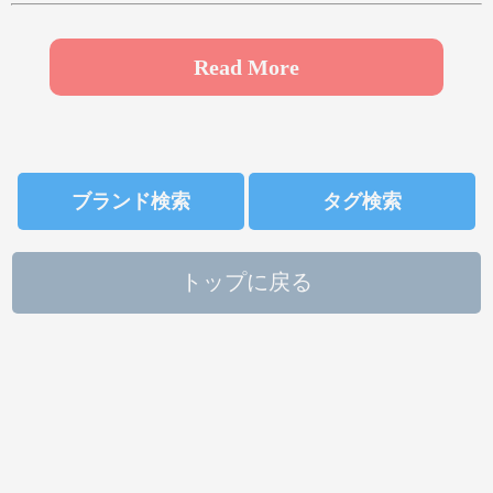
や
ゆ
よ
ら
り
る
れ
ろ
Read More
わ
ブランド検索
タグ検索
トップに戻る