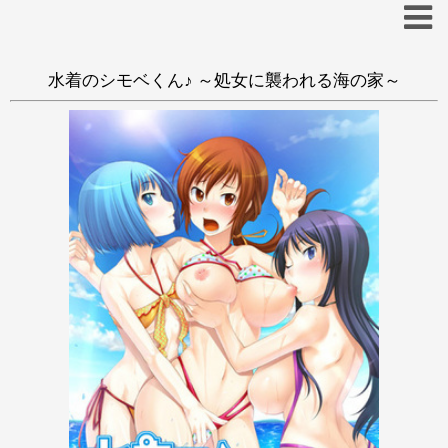
水着のシモベくん♪ ～処女に襲われる海の家～
あ
い
う
え
お
か
き
く
け
こ
さ
し
す
せ
そ
た
ち
つ
て
と
な
に
ぬ
ね
の
は
ひ
ふ
へ
ほ
ま
み
む
め
も