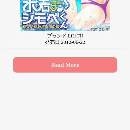
や
ゆ
よ
ら
り
る
れ
ろ
わ
ブランド LiLiTH
発売日 2012-06-22
Read More