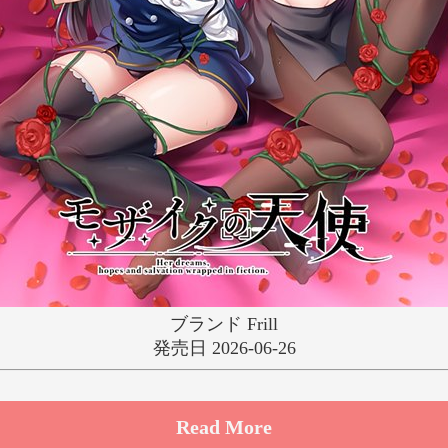
ゆ
り
る
れ
わ
ブランド Frill
発売日 2026-06-26
Read More