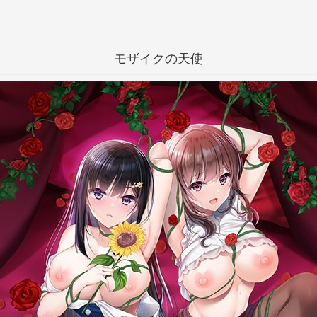
モザイクの天使
抜きゲー
和姦
武藤此史
秋野すばる
い
う
え
き
く
け
し
す
せ
ち
つ
て
に
ぬ
ね
ひ
ふ
へ
み
む
め