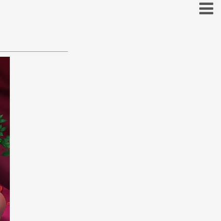
お
こ
そ
と
の
ほ
も