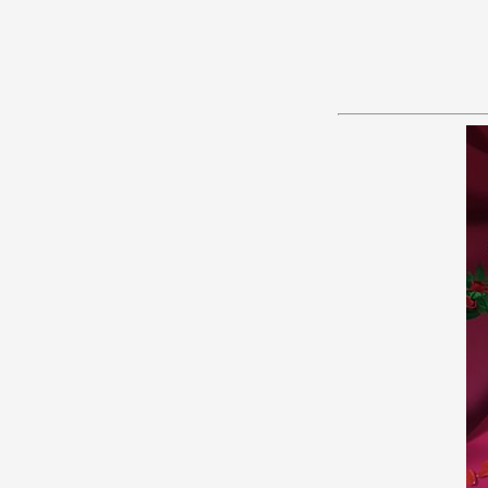
あ
か
さ
た
な
は
ま