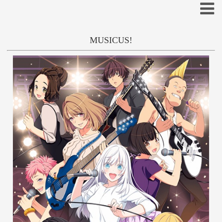
MUSICUS!
一般
和姦
学生
すめらぎ琥珀
あ
い
う
え
お
か
き
く
け
こ
さ
し
す
せ
そ
た
ち
つ
て
と
な
に
ぬ
ね
の
は
ひ
ふ
へ
ほ
ま
み
む
め
も