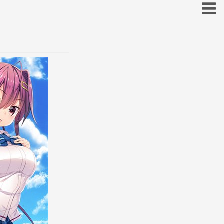
お
こ
そ
と
の
ほ
も