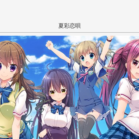
夏彩恋唄
一般
和姦
学生
夏
い
う
え
き
く
け
るちえ
し
す
せ
ち
つ
て
に
ぬ
ね
ひ
ふ
へ
み
む
め