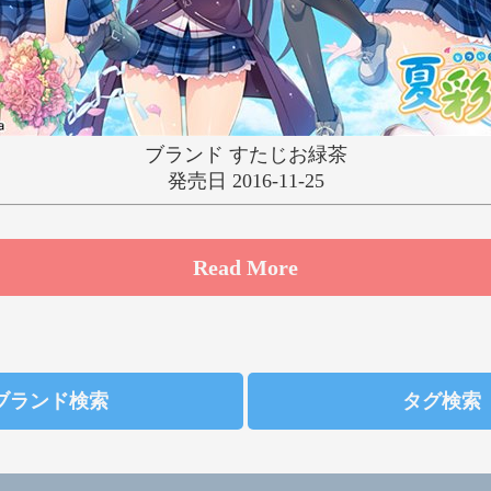
ゆ
り
る
れ
わ
ブランド すたじお緑茶
発売日 2016-11-25
Read More
ブランド検索
タグ検索