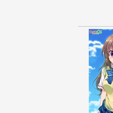
あ
か
さ
た
な
は
ま