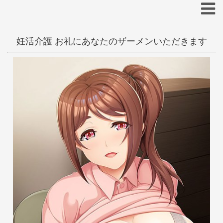
妊活介護 お礼にあなたのザーメンいただきます
抜きゲー
和姦
大人
ぷろていんB6
あ
い
う
え
お
か
き
く
け
こ
さ
し
す
せ
そ
た
ち
つ
て
と
な
に
ぬ
ね
の
は
ひ
ふ
へ
ほ
ま
み
む
め
も