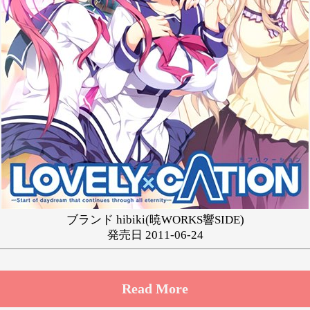
ゆ
り
る
れ
わ
ブランド hibiki(暁WORKS響SIDE)
発売日 2011-06-24
Read More