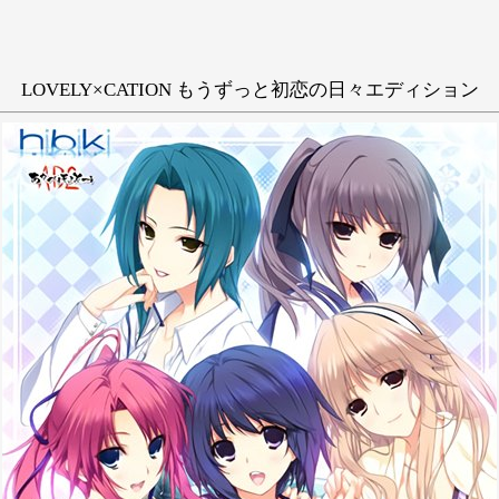
LOVELY×CATION もうずっと初恋の日々エディション
抜きゲー
和姦
学生
唯々月たす
い
う
え
き
く
け
し
す
せ
ち
つ
て
に
ぬ
ね
ひ
ふ
へ
み
む
め