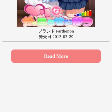
や
ゆ
よ
ら
り
る
れ
ろ
わ
ブランド Parthenon
発売日 2013-03-29
Read More