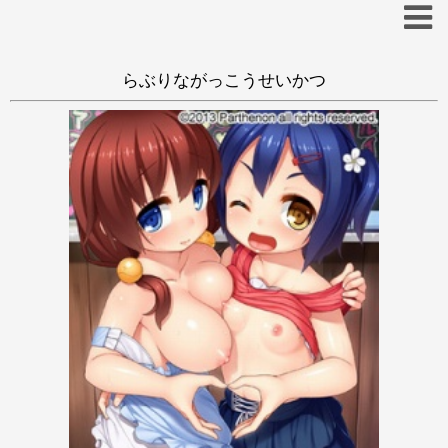
らぶりながっこうせいかつ
あ
い
う
え
お
か
き
く
け
こ
さ
し
す
せ
そ
た
ち
つ
て
と
な
に
ぬ
ね
の
は
ひ
ふ
へ
ほ
ま
み
む
め
も