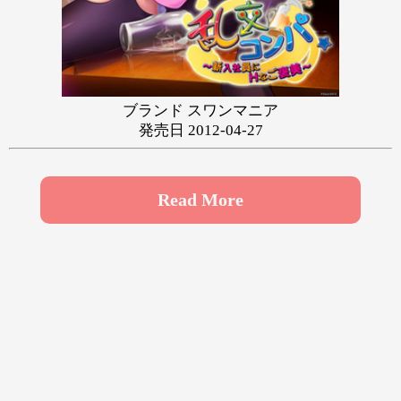
や
ゆ
よ
ら
り
る
れ
ろ
わ
ブランド スワンマニア
発売日 2012-04-27
Read More