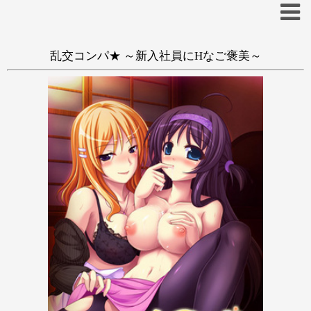
乱交コンパ★ ～新入社員にHなご褒美～
あ
い
う
え
お
か
き
く
け
こ
さ
し
す
せ
そ
た
ち
つ
て
と
な
に
ぬ
ね
の
は
ひ
ふ
へ
ほ
ま
み
む
め
も