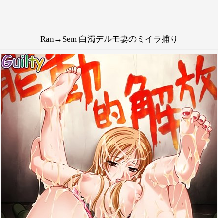
Ran→Sem 白濁デルモ妻のミイラ捕り
抜きゲー
凌辱
大人
輪姦
い
う
え
き
く
け
相川亜利砂
し
す
せ
ち
つ
て
に
ぬ
ね
ひ
ふ
へ
み
む
め