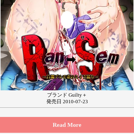
ゆ
り
る
れ
わ
ブランド Guilty＋
発売日 2010-07-23
Read More