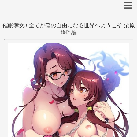
催眠奪女3 全てが僕の自由になる世界へようこそ 栗原
抜きゲー
凌辱
静琉編
学生
大人
あ
い
う
え
お
か
き
く
け
こ
催眠
ハーレム
さ
し
す
せ
そ
吉野恵子
た
ち
つ
て
と
な
に
ぬ
ね
の
は
ひ
ふ
へ
ほ
ま
み
む
め
も