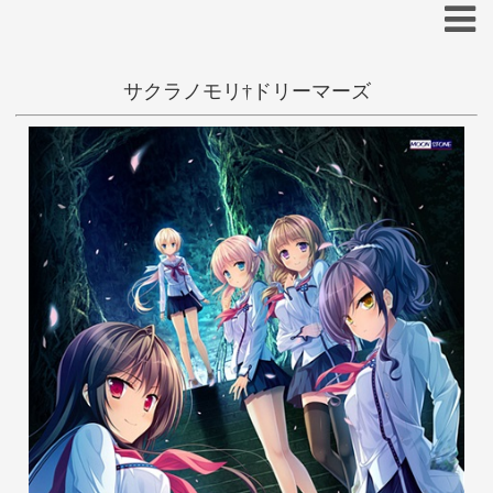
サクラノモリ†ドリーマーズ
一般
和姦
学生
女戦士
あ
い
う
え
お
か
き
く
け
こ
やまかぜ嵐
さ
し
す
せ
そ
た
ち
つ
て
と
な
に
ぬ
ね
の
は
ひ
ふ
へ
ほ
ま
み
む
め
も