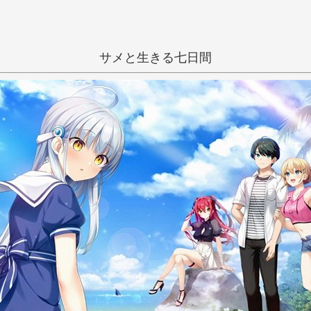
サメと生きる七日間
一般
和姦
学生
夏
い
う
え
き
く
け
田舎
倉澤もこ
し
す
せ
ち
つ
て
に
ぬ
ね
ひ
ふ
へ
み
む
め