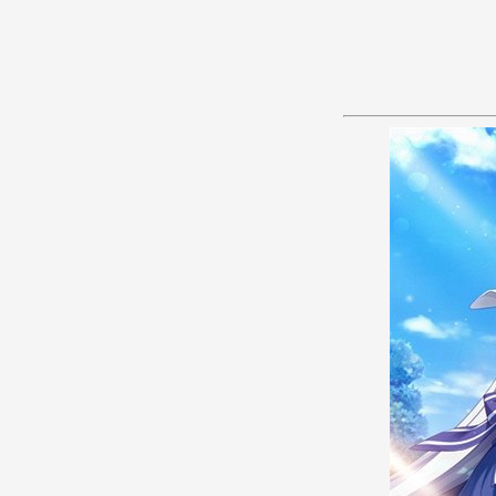
あ
か
さ
た
な
は
ま