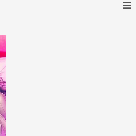
お
こ
そ
と
の
ほ
も