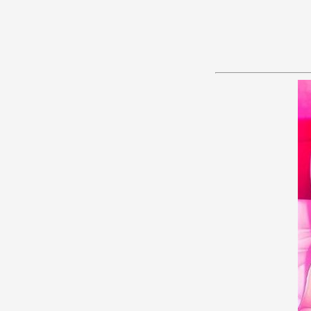
あ
か
さ
た
な
は
ま