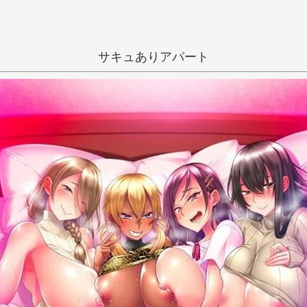
サキュありアパート
抜きゲー
和姦
大人
淫乱
い
う
え
き
く
け
八樹ひより
し
す
せ
ち
つ
て
に
ぬ
ね
ひ
ふ
へ
み
む
め