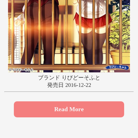
や
ゆ
よ
ら
り
る
れ
ろ
わ
ブランド りびどーそふと
発売日 2016-12-22
Read More