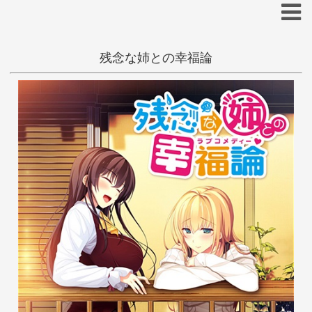
残念な姉との幸福論
抜きゲー
和姦
姉/妹
ちょびぺろ
あ
い
う
え
お
か
き
く
け
こ
綾瀬はづき
さ
し
す
せ
そ
た
ち
つ
て
と
な
に
ぬ
ね
の
は
ひ
ふ
へ
ほ
ま
み
む
め
も