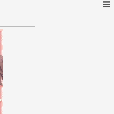
お
こ
そ
と
の
ほ
も