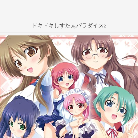
ドキドキしすたぁパラダイス2
抜きゲー
和姦
学生
ロリ
い
う
え
き
く
け
ハーレム
泉まひる
し
す
せ
ち
つ
て
に
ぬ
ね
ひ
ふ
へ
み
む
め