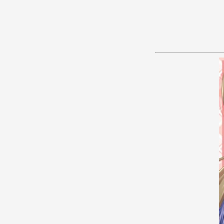
あ
か
さ
た
な
は
ま