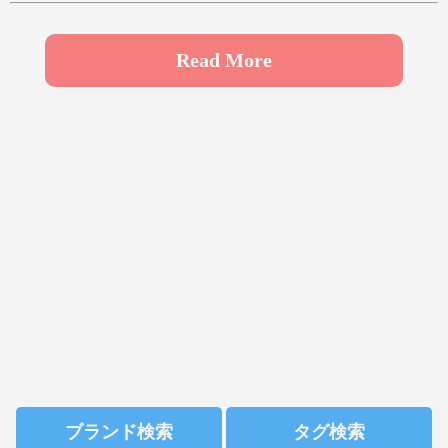
や
ゆ
よ
ら
り
る
れ
ろ
Read More
わ
ブランド検索
タグ検索