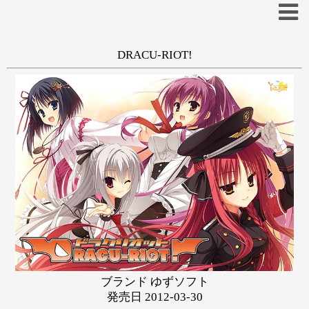
DRACU-RIOT!
一般
和姦
学生
こぶいち
あ
い
う
え
お
か
き
く
け
こ
さ
し
す
せ
そ
た
ち
つ
て
と
な
に
ぬ
ね
の
は
ひ
ふ
へ
ほ
ブランド ゆずソフト
ま
み
む
め
も
発売日 2012-03-30