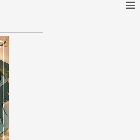
お
こ
そ
と
の
ほ
も