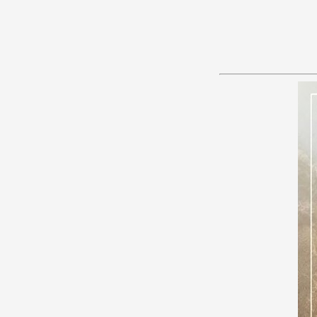
あ
か
さ
た
な
は
ま