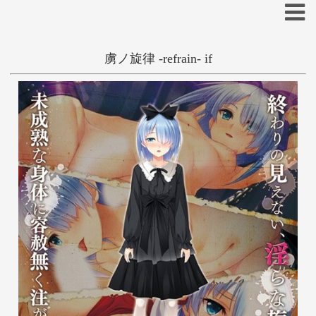
虜ノ旋律 -refrain- if
抜きゲー
凌辱
ロリ
調教
あ
い
う
え
お
か
き
く
け
こ
輪姦
の歯
さ
し
す
せ
そ
た
ち
つ
て
と
な
に
ぬ
ね
の
は
ひ
ふ
へ
ほ
ま
み
む
め
も