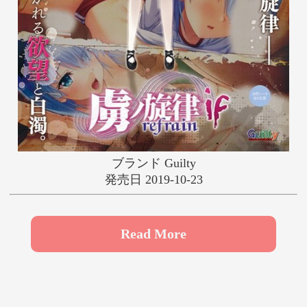
や
ゆ
よ
ら
り
る
れ
ろ
わ
ブランド Guilty
発売日 2019-10-23
Read More